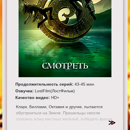
Продолжительность серий:
43-45 мин.
Озвучка:
LostFilm(ЛостФильм)
Качество видео:
HD+
Кларк, Беллами, Октавия и другие, пытаются
обустроиться на Земле. Пришельцы смогли
отразить атаку местных жителей, победить врагов
и захватить их лидера. Радость от победы была