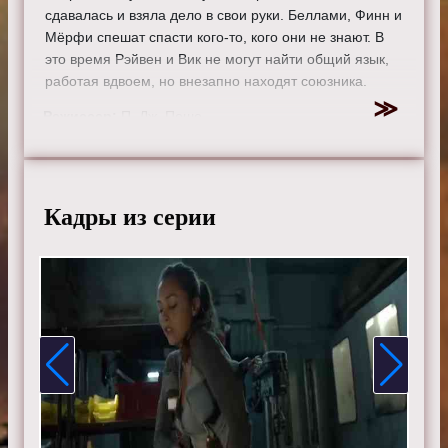
сдавалась и взяла дело в свои руки. Беллами, Финн и
Мёрфи спешат спасти кого-то, кого они не знают. В
это время Рэйвен и Вик не могут найти общий язык,
работая вдвоем, но внезапно находят союзника.
Режиссер:
П. Дж. Пеше
Актеры:
Элайза Тейлор, Боб Морли, Пейдж Турко,
Томас Макдонелл, Элай Гори, Мари Авгеропулос,
Келли Ху, Кристофер Ларкин, Девон Бостик, Исайя
Вашингтон, Генри Йен Кьюсик, Линдси Морган, Рики
Кадры из серии
Уиттл, Ричард Хармон, Зак Макгоуэн и Тася Телес.
Смотрите онлайн 2 сезон 4 серию «
Сотня
» бесплатно
в хорошем HD качестве, на телефоне, планшете, пк
или телевизоре на сайте the-100tv.ru.