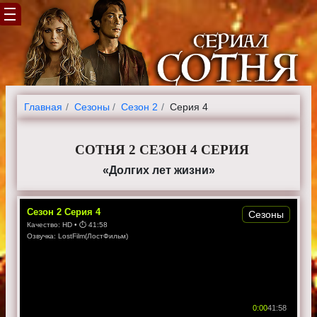
Главная
Cезоны
Сезон 2
Серия 4
СОТНЯ 2 СЕЗОН 4 СЕРИЯ
«Долгих лет жизни»
Сезон
2
Серия
4
Сезоны
Качество:
HD
• ⏱
41:58
Озвучка:
LostFilm(ЛостФильм)
0:00
41:58