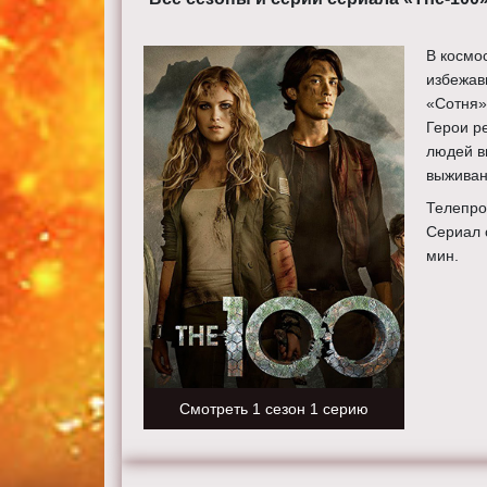
В космо
избежав
«Сотня»
Герои р
людей в
выживан
Телепро
Сериал 
мин.
Смотреть 1 сезон 1 серию