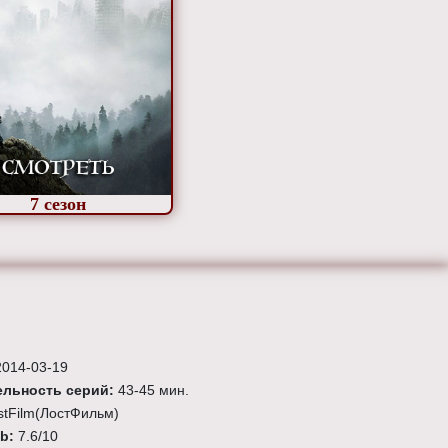
7
сезон
2014-03-19
льность серий:
43-45 мин.
stFilm(ЛостФильм)
Db:
7.6
/10