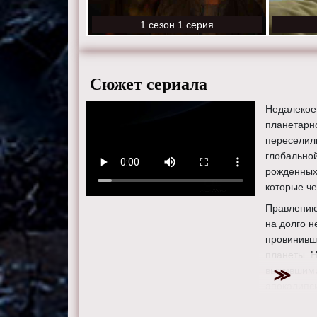
1 серия
1 сезон 1 серия
Сюжет сериала
Недалекое
планетарн
переселил
глобальной
рожденных 
которые че
Правлению
на долго н
провинивши
планеты. Н
выжившими
апокалипс
Сериал «С