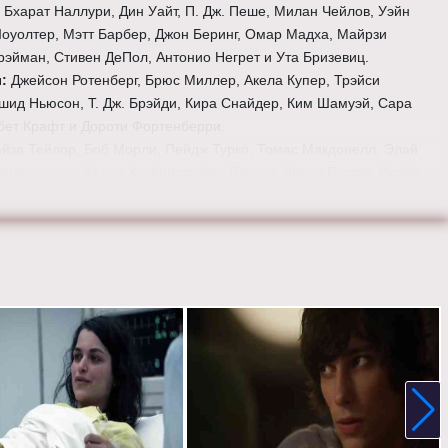
:
Бхарат Наллури, Дин Уайт, П. Дж. Пеше, Милан Чейлов, Уэйн
Шоуолтер, Мэтт Барбер, Джон Беринг, Омар Мадха, Майрзи
рэйман, Стивен ДеПол, Антонио Негрет и Ута Бризевиц.
ы:
Джейсон Ротенберг, Брюс Миллер, Акела Купер, Трэйси
шид Ньюсон, Т. Дж. Брэйди, Кира Снайдер, Ким Шамуэй, Сара
бет Крафт и Дороти Фортенберри.
йза Тейлор, Боб Морли, Пейдж Турко, Томас Макдонелл, Элай
вгеропулос, Келли Ху, Кристофер Ларкин, Девон Бостик, Исайя
Генри Йен Кьюсик, Линдси Морган, Рики Уиттл, Ричард Хармон,
 и Тася Телес.