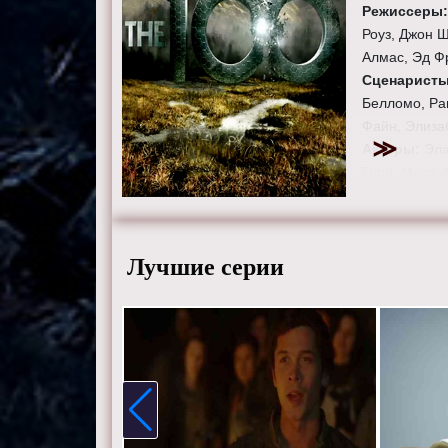
Режиссеры
Роуз, Джон 
Алмас, Эд Ф
Сценарист
Белломо, Ра
Файн, Элиза
Актеры:
Эла
Гори, Мари А
Вашингтон, 
Зак Макгоуэн
Страница:
1
Лучшие серии