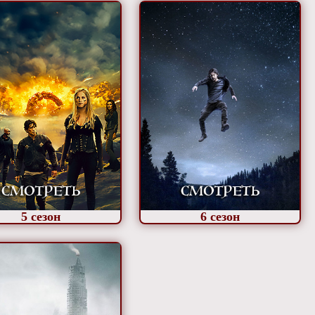
5
сезон
6
сезон