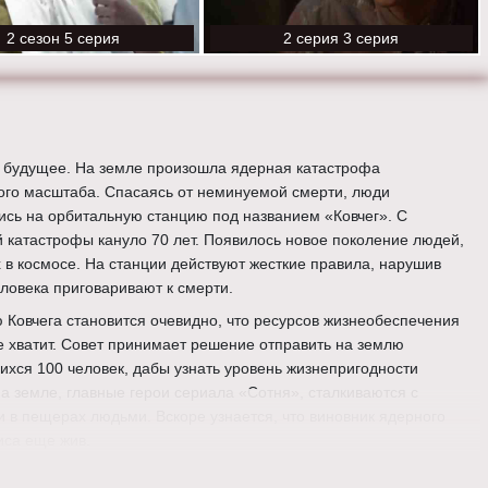
2 сезон 5 серия
2 серия 3 серия
 будущее. На земле произошла ядерная катастрофа
ого масштаба. Спасаясь от неминуемой смерти, люди
ись на орбитальную станцию под названием «Ковчег». С
 катастрофы кануло 70 лет. Появилось новое поколение людей,
в космосе. На станции действуют жесткие правила, нарушив
ловека приговаривают к смерти.
 Ковчега становится очевидно, что ресурсов жизнеобеспечения
е хватит. Совет принимает решение отправить на землю
хся 100 человек, дабы узнать уровень жизнепригодности
а земле, главные герои сериала «Сотня», сталкиваются с
 в пещерах людьми. Вскоре узнается, что виновник ядерного
иса еще жив.
отня» смотреть онлайн бесплатно все сезоны и серии