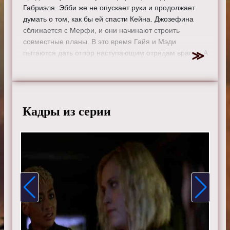
Габриэля. Эбби же не опускает руки и продолжает
думать о том, как бы ей спасти Кейна. Джозефина
сближается с Мерфи, и они начинают строить
совместные планы. В это время Гайя и Мэди
пытаются дать отпор наступающим отрядам врагов. А
Эмори, Эко и Рейвен продолжают сражаться в
Святилище.
Режиссер:
П.Дж. Пеше
Актеры:
Элайза Тейлор, Боб Морли, Пейдж Турко,
Кадры из серии
Томас Макдонелл, Элай Гори, Мари Авгеропулос,
Келли Ху, Кристофер Ларкин, Девон Бостик, Исайя
Вашингтон, Генри Йен Кьюсик, Линдси Морган, Рики
Уиттл, Ричард Хармон, Зак Макгоуэн и Тася Телес.
Смотрите онлайн 6 сезон 6 серию «
Сотня
» бесплатно
в хорошем HD качестве, на телефоне, планшете, пк
или телевизоре на сайте the-100tv.ru.