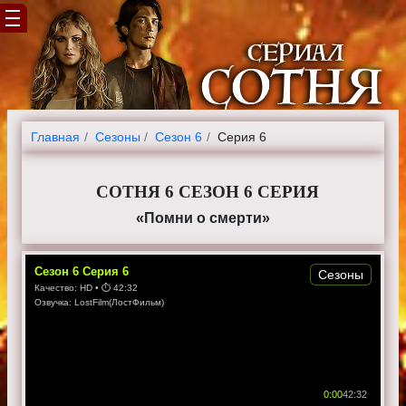
Главная
Cезоны
Сезон 6
Серия 6
СОТНЯ 6 СЕЗОН 6 СЕРИЯ
«Помни о смерти»
Сезон
6
Серия
6
Сезоны
Качество:
HD
• ⏱
42:32
Озвучка:
LostFilm(ЛостФильм)
0:00
42:32