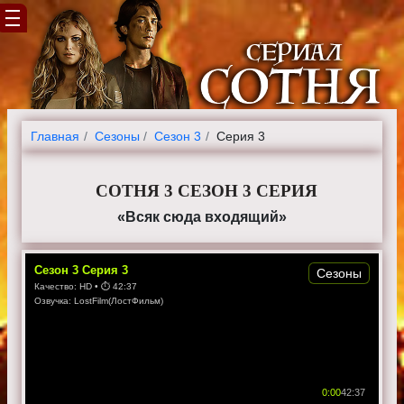
Главная
Cезоны
Сезон 3
Серия 3
СОТНЯ 3 СЕЗОН 3 СЕРИЯ
«Всяк сюда входящий»
Сезон
3
Серия
3
Сезоны
Качество:
HD
• ⏱
42:37
Озвучка:
LostFilm(ЛостФильм)
0:00
42:37