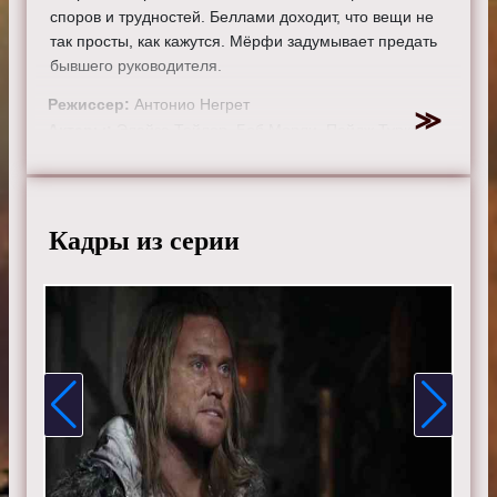
споров и трудностей. Беллами доходит, что вещи не
так просты, как кажутся. Мёрфи задумывает предать
бывшего руководителя.
Режиссер:
Антонио Негрет
Актеры:
Элайза Тейлор, Боб Морли, Пейдж Турко,
Томас Макдонелл, Элай Гори, Мари Авгеропулос,
Келли Ху, Кристофер Ларкин, Девон Бостик, Исайя
Вашингтон, Генри Йен Кьюсик, Линдси Морган, Рики
Уиттл, Ричард Хармон, Зак Макгоуэн и Тася Телес.
Кадры из серии
Смотрите онлайн 3 сезон 3 серию «
Сотня
» бесплатно
в хорошем HD качестве, на телефоне, планшете, пк
или телевизоре на сайте the-100tv.ru.