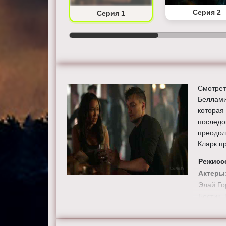
Серия 2
Серия 1
Смотрет
Беллами.
которая
последо
преодол
Кларк п
Режисс
Актеры
Элай Го
Бостик,
Ричард 
Смотрит