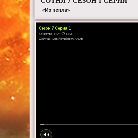
СОТНЯ 7 СЕЗОН 1 СЕРИЯ
«Из пепла»
Сезон
7
Серия
1
Качество:
HD
• ⏱
42:27
Озвучка:
LostFilm(ЛостФильм)