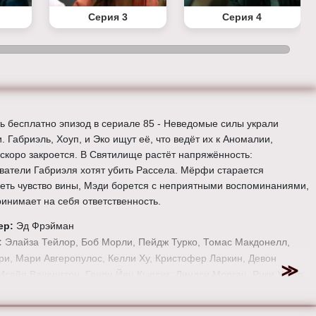
Серия 3
Серия 4
ь бесплатно эпизод в сериале 85 - Неведомые силы украли
 Габриэль, Хоуп, и Эко ищут её, что ведёт их к Аномалии,
 скоро закроется. В Святилище растёт напряжённость:
ватели Габриэля хотят убить Рассела. Мёрфи старается
еть чувство вины, Мэди борется с неприятными воспоминаниями,
ринимает на себя ответственность.
ер:
Эд Фрэйман
:
Элайза Тейлор, Боб Морли, Пейдж Турко, Томас Макдонелл,
ри, Мари Авгеропулос, Келли Ху, Кристофер Ларкин, Девон
 Исайя Вашингтон, Генри Йен Кьюсик, Линдси Морган, Рики Уиттл,
Хармон, Зак Макгоуэн и Тася Телес.
е онлайн 7 сезон 1 серию «
Сотня
» бесплатно в хорошем HD