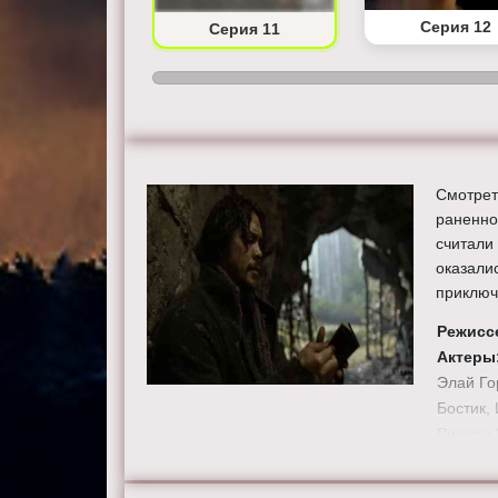
Серия 10
Серия 12
Серия 11
Смотрет
раненно
считали
оказали
приключ
Режисс
Актеры
Элай Го
Бостик,
Ричард 
Смотрит
качестве