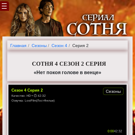
Главная
Cезоны
Сезон 4
Серия 2
СОТНЯ 4 СЕЗОН 2 СЕРИЯ
«Нет покоя голове в венце»
Сезон
4
Серия
2
Сезоны
Качество:
HD
• ⏱
42:32
Озвучка:
LostFilm(ЛостФильм)
0:00
42:32