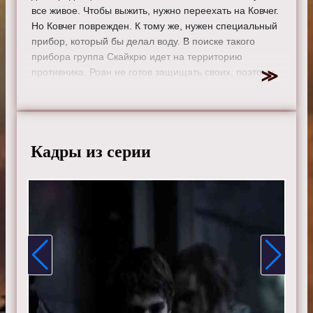
все живое. Чтобы выжить, нужно переехать на Ковчег.
Но Ковчег поврежден. К тому же, нужен специальный
прибор, который бы делал воду. В поиске такого
прибора группа Скайкрю идет на территорию
противника. Роан не готов защищать своих, поэтому
его правление в опасности.
Режиссер:
Эд Фрэйман
Актеры:
Элайза Тейлор, Боб Морли, Пейдж Турко,
Томас Макдонелл, Элай Гори, Мари Авгеропулос,
Кадры из серии
Келли Ху, Кристофер Ларкин, Девон Бостик, Исайя
Вашингтон, Генри Йен Кьюсик, Линдси Морган, Рики
Уиттл, Ричард Хармон, Зак Макгоуэн и Тася Телес.
Смотрите онлайн 4 сезон 2 серию «
Сотня
» бесплатно
в хорошем HD качестве, на телефоне, планшете, пк
или телевизоре на сайте the-100tv.ru.