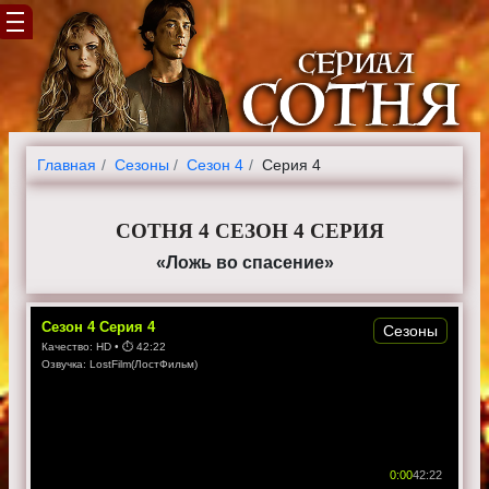
Главная
Cезоны
Сезон 4
Серия 4
СОТНЯ 4 СЕЗОН 4 СЕРИЯ
«Ложь во спасение»
Сезон
4
Серия
4
Сезоны
Качество:
HD
• ⏱
42:22
Озвучка:
LostFilm(ЛостФильм)
0:00
42:22