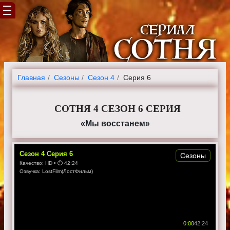
Главная
Cезоны
Сезон 4
Серия 6
СОТНЯ 4 СЕЗОН 6 СЕРИЯ
«Мы восстанем»
Сезон
4
Серия
6
Сезоны
Качество:
HD
• ⏱
42:24
Озвучка:
LostFilm(ЛостФильм)
0:00
42:24