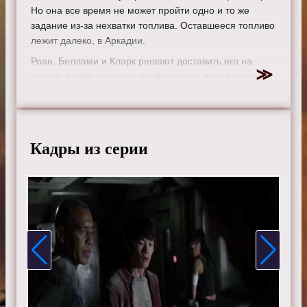
Но она все время не может пройти одно и то же
задание из-за нехватки топлива. Оставшееся топливо
лежит далеко, в Аркадии.
Роан, Беллами и Кларк решают доставить его на
остров, но им придется пройти через земли врагов.
Луна и Мерфи подсказывают Рейвен, как пройти
задание. Она придумывает, как посадить корабль на
воду, и у нее получается. Но потом они сталкиваются
с новой проблемой: кто-то взял бочку топлива.
Кадры из серии
Режиссер:
Дин Уайт
Актеры:
Элайза Тейлор, Боб Морли, Пейдж Турко,
Томас Макдонелл, Элай Гори, Мари Авгеропулос,
Келли Ху, Кристофер Ларкин, Девон Бостик, Исайя
Вашингтон, Генри Йен Кьюсик, Линдси Морган, Рики
Уиттл, Ричард Хармон, Зак Макгоуэн и Тася Телес.
Смотрите онлайн 4 сезон 6 серию «
Сотня
» бесплатно
в хорошем HD качестве, на телефоне, планшете, пк
или телевизоре на сайте the-100tv.ru.